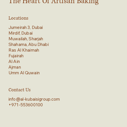
The Heart Of Artisan Baking
Locations
Jumeirah 3, Dubai
Mirdif, Dubai
Muwailah, Sharjah
Shahama, Abu Dhabi
Ras Al Khaimah
Fujairah
Al Ain
Ajman
Umm Al Quwain
Contact Us
info@al-kubaisigroup.com
+971-553600100