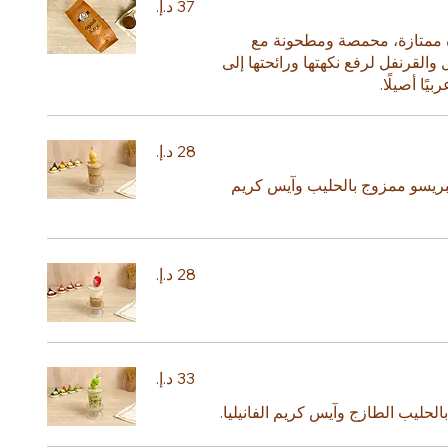
دة ممتازة، محمصة ومطحونة مع
ل والقرنفل لرفع نكهتها ورائحتها إلى
ًا أصيلًا.
سبريسو ممزوج بالحليب وآيس كريم
حليب الطازج وآيس كريم الفانيليا.