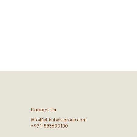
Contact Us
info@al-kubaisigroup.com
+971-553600100