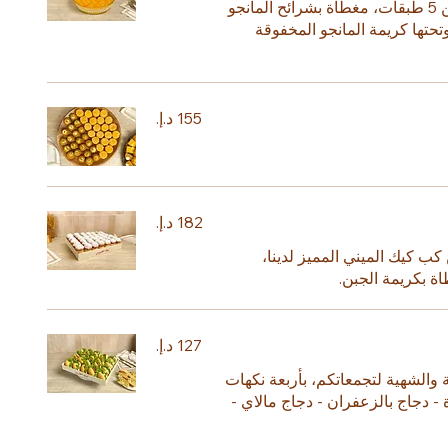
كعكة صيفية منعشة، مكونة من 5 طبقات، مغطاة بشرائح المانجو
حتها كريمة المانجو المخفوقة
 42 قطعة من كب كيك الميني المميز لدينا،
اة بكريمة الجبن.
الشهية لتجمعاتكم، بأربعة نكهات
ة - دجاج بالزعفران - دجاج مالاي -