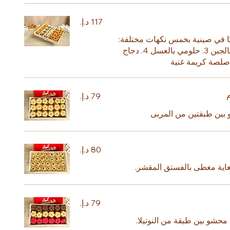
ا في صينية بخمس نكهات مختلفة:
1. طماطم وجبن 2. ورق عنب بالجبن 3. حلومي بالعسل 4. دجاج
 بين طبقتين من المربى
اية مغطى بالفستق المقشر.
محشو بين طبقة من النوتيلا.