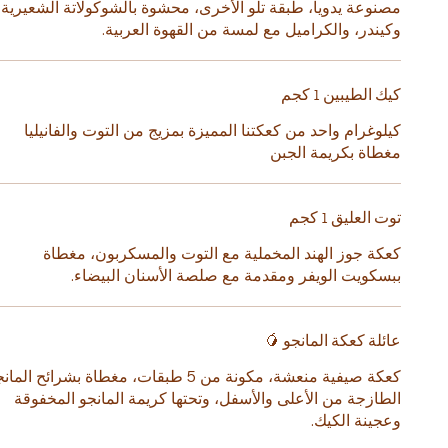
مصنوعة يدوياً، طبقة تلو الأخرى، محشوة بالشوكولاتة الشعيرية،
وكيندر، والكراميل مع لمسة من القهوة العربية.
كيك الطيبين 1 كجم
كيلوغرام واحد من كعكتنا المميزة بمزيج من التوت والفانيليا
مغطاة بكريمة الجبن
توت العليق 1 كجم
كعكة جوز الهند المخملية مع التوت والمسكربون، مغطاة
ببسكويت الويفر ومقدمة مع صلصة الأسنان البيضاء.
عائلة كعكة المانجو 🥭
كعكة صيفية منعشة، مكونة من 5 طبقات، مغطاة بشرائح الما
الطازجة من الأعلى والأسفل، وتحتها كريمة المانجو المخفوقة
وعجينة الكيك.