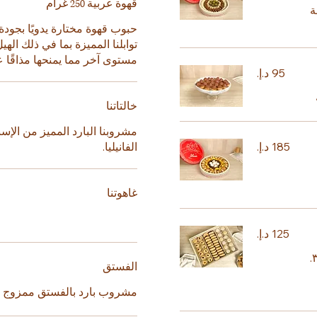
قهوة عربية 250 غرام
ة
حبوب قهوة مختارة يدويًا بجو
توابلنا المميزة بما في ذلك الهي
مستوى آخر مما يمنحها مذاقًا عربي
خالتاتنا
مشروبنا البارد المميز من الإ
الفانيليا.
غاهوتنا
٢. بسكويت زبدة تقليدي خفيف للغاية مغطى بالفستق المقشر. ٣.
الفستق
مشروب بارد بالفستق ممزوج بال