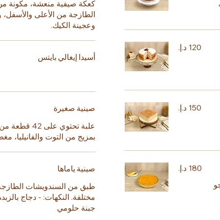
الطازجة من الأعلى والأسفل، وت
وعجينة الكيك.
أسيدا إيغالي بايتس
صينية صغيرة
علبة تحتوي على
بمزيج من التوت والفانيليا، مغط
صينية ياماها
نجو
طبق من السندويشات الطازجة و
مختلفة. النكهات: - دجاج بالزبد
جبنة حلومي